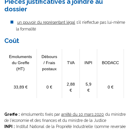
Pièces justificatives à joindre au
dossier
un pouvoir du représentant légal
s’il n’effectue pas lui-même
la formalité
Coût
Emoluments
Débours
du Greffe
/ Frais
TVA
INPI
BODACC
(HT)
postaux
2,88
5,9
33,89 €
0 €
0 €
€
€
Greffe :
émoluments fixés par
arrêté du 10 mars 2020
du ministre
de l'économie et des finances et du ministre de la Justice
INPI :
Institut National de la Propriété Industrielle (somme reversée