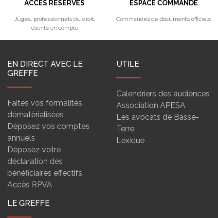
ACCÈS RÉSERVÉS
ESPACE COMMANDE
Juges, professionnels du droit,
Commandes de documents officiels
clients en compte
EN DIRECT AVEC LE
UTILE
GREFFE
Calendriers des audiences
Faites vos formalités
Association APESA
dématérialisées
Les avocats de Basse-
Déposez vos comptes
Terre
annuels
Lexique
Déposez votre
déclaration des
bénéficiaires effectifs
Accès RPVA
LE GREFFE