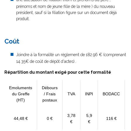
prénoms et nom de jeune fille de la mère ) du nouveau
président, sauf si la filiation figure sur un document déjà
produit.
Changemen
Coût
Joindre à la formalité un règlement de
182.96 € (comprenant
14.35€ de coût de dépôt d'actes)..
Répartition du montant exigé pour cette formalité
Emoluments
Débours
du Greffe
/ Frais
TVA
INPI
BODACC
(HT)
postaux
3,78
5,9
44,48 €
0 €
116 €
€
€