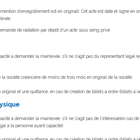
 mention d'enregistrement est en original). Cet acte est daté et signé en or
levée.
emande de radiation par dépôt d'un acte sous seing privé
acité à demander la mainlevée, s'il ne s'agit pas du représentant légal (
de la société créancière de moins de trois mois en original de la société.
original et une quittance, en cas de création de billets à ordre (billets à 
hysique
acité à demander la mainlevée, s'il ne s'agit pas de l'intéressé(en cas de
égal à la personne ayant capacité).
original et une quittance, en cas de création de billets à ordre (billets à 