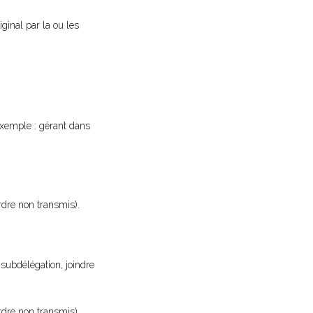
iginal par la ou les
exemple : gérant dans
ordre non transmis).
 subdélégation, joindre
ordre non transmis).