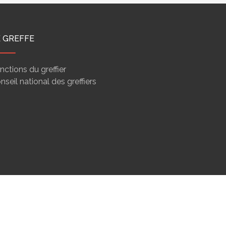
E GREFFE
nctions du greffier
nseil national des greffiers