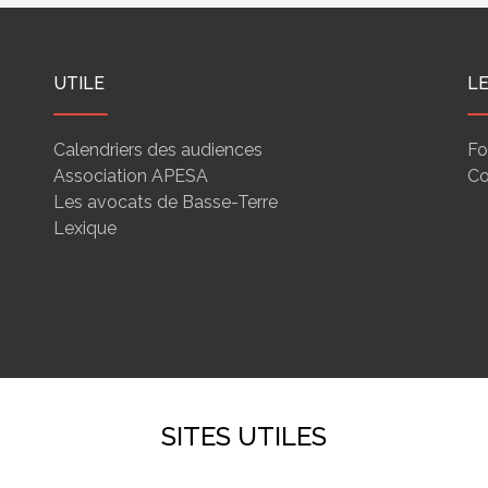
UTILE
L
Calendriers des audiences
Fo
Association APESA
Co
Les avocats de Basse-Terre
Lexique
SITES UTILES