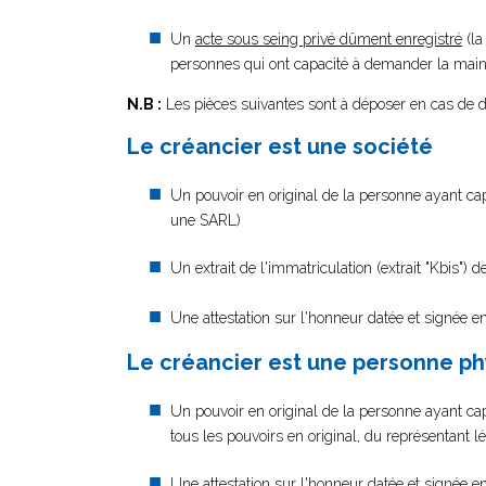
Un
acte sous seing privé dûment enregistré
(la
personnes qui ont capacité à demander la main
N.B :
Les pièces suivantes sont à déposer en cas de d
Le créancier est une société
Un pouvoir en original de la personne ayant cap
une SARL)
Un extrait de l'immatriculation (extrait "Kbis") 
Une attestation sur l'honneur datée et signée en 
Le créancier est une personne p
Un pouvoir en original de la personne ayant cap
tous les pouvoirs en original, du représentant l
Une attestation sur l'honneur datée et signée en 