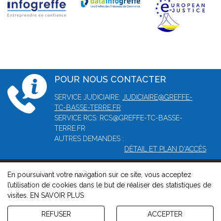
POUR NOUS CONTACTER
SERVICE JUDICIAIRE:
JUDICIAIRE@GREFFE-
TC-BASSE-TERRE.FR
SERVICE RCS: RCS@GREFFE-TC-BASSE-
TERRE.FR
AUTRES DEMANDES :
DÉTAIL ET PLAN D'ACCÈS
En poursuivant votre navigation sur ce site, vous acceptez
© 2026, Greffe du tribunal mixte de commerce de Basse-Terre -
l’utilisation de cookies dans le but de réaliser des statistiques de
Mentions légales
-
Contact
-
Gestion des cookies
-
Politique de
visites.
EN SAVOIR PLUS
confidentialité et de cookies
Version : 1.8.1
REFUSER
ACCEPTER