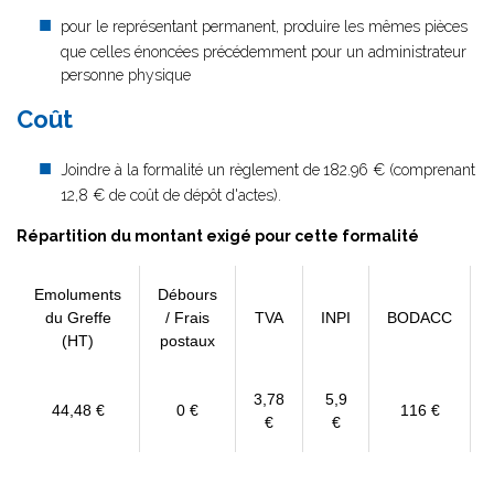
pour le représentant permanent, produire les mêmes pièces
que celles énoncées précédemment pour un administrateur
personne physique
Coût
Joindre à la formalité un règlement de
182.96 € (comprenant
12,8 € de coût de dépôt d'actes).
Répartition du montant exigé pour cette formalité
Emoluments
Débours
du Greffe
/ Frais
TVA
INPI
BODACC
(HT)
postaux
3,78
5,9
44,48 €
0 €
116 €
€
€