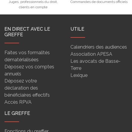
Juges, professionnels du droit,
Commandes de documents officiels
clients en compte
EN DIRECT AVEC LE
UTILE
GREFFE
Calendriers des audiences
Faites vos formalités
Association APESA
dématérialisées
Les avocats de Basse-
Déposez vos comptes
Terre
annuels
Lexique
Déposez votre
déclaration des
bénéficiaires effectifs
Accès RPVA
LE GREFFE
Fonctions du greffier