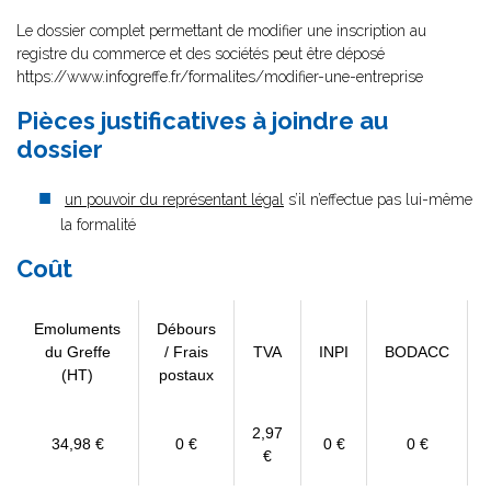
Le dossier complet permettant de modifier une inscription au
registre du commerce et des sociétés peut être déposé
https://www.infogreffe.fr/formalites/modifier-une-entreprise
Pièces justificatives à joindre au
dossier
un pouvoir du représentant légal
s’il n’effectue pas lui-même
la formalité
Coût
Emoluments
Débours
du Greffe
/ Frais
TVA
INPI
BODACC
(HT)
postaux
2,97
34,98 €
0 €
0 €
0 €
€