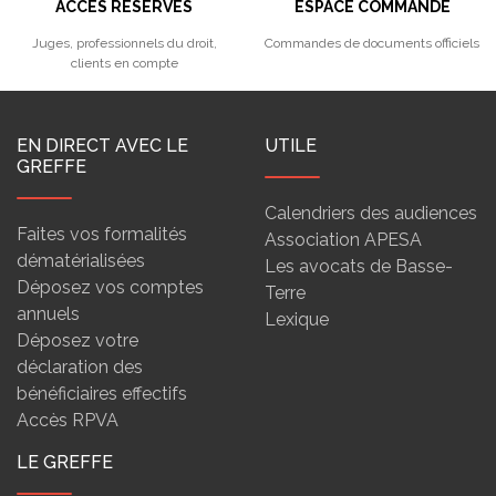
ACCÈS RÉSERVÉS
ESPACE COMMANDE
Juges, professionnels du droit,
Commandes de documents officiels
clients en compte
EN DIRECT AVEC LE
UTILE
GREFFE
Calendriers des audiences
Faites vos formalités
Association APESA
dématérialisées
Les avocats de Basse-
Déposez vos comptes
Terre
annuels
Lexique
Déposez votre
déclaration des
bénéficiaires effectifs
Accès RPVA
LE GREFFE