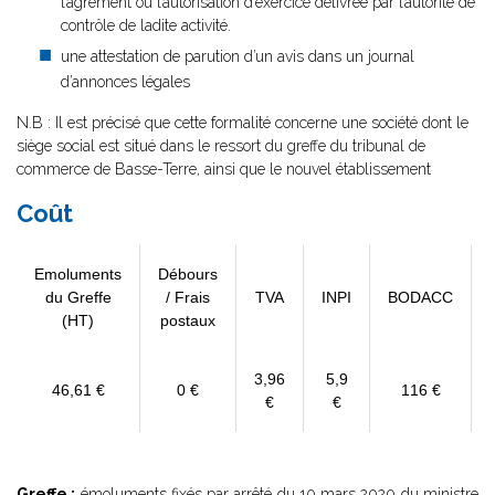
l’agrément ou l’autorisation d’exercice délivrée par l’autorité de
contrôle de ladite activité.
une attestation de parution d’un avis dans un journal
d’annonces légales
N.B : Il est précisé que cette formalité concerne une société dont le
siège social est situé dans le ressort du greffe du tribunal de
commerce de Basse-Terre, ainsi que le nouvel établissement
Coût
Emoluments
Débours
du Greffe
/ Frais
TVA
INPI
BODACC
(HT)
postaux
3,96
5,9
46,61 €
0 €
116 €
€
€
Greffe :
émoluments fixés par
arrêté du 10 mars 2020
du ministre