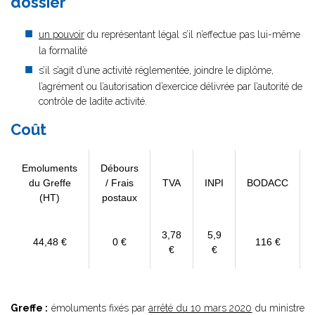
dossier
un pouvoir
du représentant légal s’il n’effectue pas lui-même
la formalité
s’il s’agit d’une activité réglementée, joindre le diplôme,
l’agrément ou l’autorisation d’exercice délivrée par l’autorité de
contrôle de ladite activité.
Coût
Emoluments
Débours
du Greffe
/ Frais
TVA
INPI
BODACC
(HT)
postaux
3,78
5,9
44,48 €
0 €
116 €
€
€
Greffe :
émoluments fixés par
arrêté du 10 mars 2020
du ministre