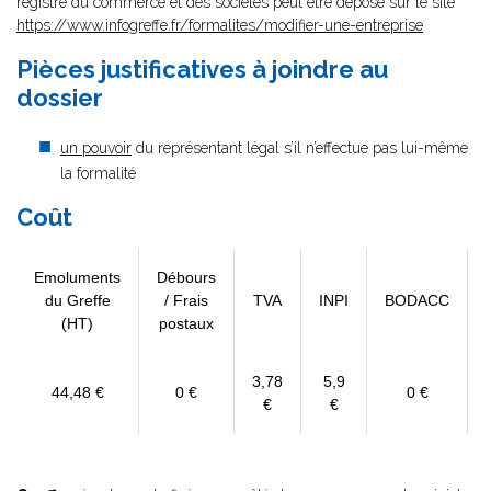
registre du commerce et des sociétés peut être déposé sur le site
https://www.infogreffe.fr/formalites/modifier-une-entreprise
Pièces justificatives à joindre au
dossier
un pouvoir
du représentant légal s’il n’effectue pas lui-même
la formalité
Coût
Emoluments
Débours
du Greffe
/ Frais
TVA
INPI
BODACC
(HT)
postaux
3,78
5,9
44,48 €
0 €
0 €
€
€