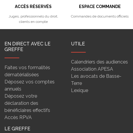
ACCÈS RÉSERVÉS
ESPACE COMMANDE
Juges, professionnels du droit,
Commandes de documents officiels
clients en compte
EN DIRECT AVEC LE
UTILE
GREFFE
Calendriers des audiences
Faites vos formalités
Association APESA
dématérialisées
Les avocats de Basse-
Déposez vos comptes
Terre
annuels
Lexique
Déposez votre
déclaration des
bénéficiaires effectifs
Accès RPVA
LE GREFFE