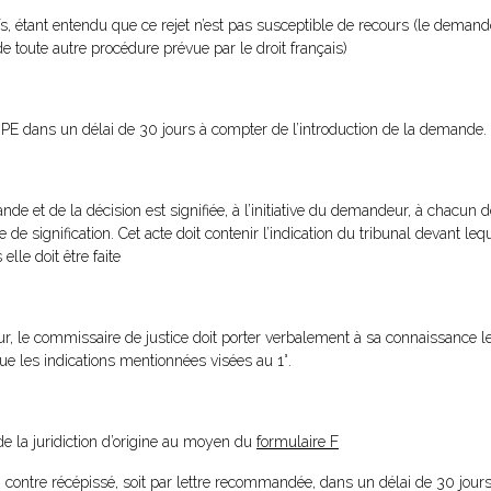
s, étant entendu que ce rejet n’est pas susceptible de recours (le demandeu
toute autre procédure prévue par le droit français)
e l’IPE dans un délai de 30 jours à compter de l’introduction de la demande.
de et de la décision est signifiée, à l’initiative du demandeur, à chacun 
e de signification. Cet acte doit contenir l’indication du tribunal devant lequ
lle doit être faite
deur, le commissaire de justice doit porter verbalement à sa connaissance l
que les indications mentionnées visées au 1°.
de la juridiction d’origine au moyen du
formulaire F
ion contre récépissé, soit par lettre recommandée, dans un délai de 30 jour