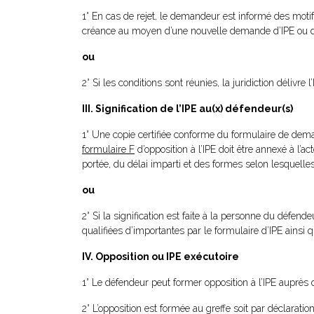
1° En cas de rejet, le demandeur est informé des motif
créance au moyen d’une nouvelle demande d’IPE ou de 
ou
2° Si les conditions sont réunies, la juridiction délivr
III. Signification de l’IPE au(x) défendeur(s)
1° Une copie certifiée conforme du formulaire de deman
formulaire F
d’opposition à l’IPE doit être annexé à l’act
portée, du délai imparti et des formes selon lesquelles e
ou
2° Si la signification est faite à la personne du défen
qualifiées d’importantes par le formulaire d’IPE ainsi 
IV. Opposition ou IPE exécutoire
1° Le défendeur peut former opposition à l’IPE auprès 
2° L’opposition est formée au greffe soit par déclarat