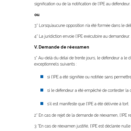
signification ou de la notification de l’IPE au défendeur.
ou
3° Lorsqu’aucune opposition n’a été formée dans le délai
4° La juridiction envoie l’IPE exécutoire au demandeur.
V. Demande de réexamen
1° Au-delà du délai de trente jours, le défendeur a le 
exceptionnels suivants :
si l’IPE a été signifiée ou notifiée sans permet
si le défendeur a été empêché de contester la 
s’il est manifeste que l’IPE a été délivrée à tort.
2° En cas de rejet de la demande de réexamen, l’IPE re
3 °En cas de réexamen justifié, l’IPE est déclarée null