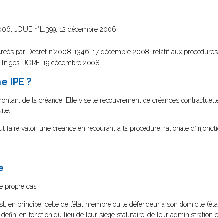
06, JOUE n°L.399, 12 décembre 2006.
5 créés par Décret n°2008-1346, 17 décembre 2008, relatif aux procédure
s litiges, JORF, 19 décembre 2008.
e IPE ?
 montant de la créance. Elle vise le recouvrement de créances contractuell
ite.
t faire valoir une créance en recourant à la procédure nationale d’injonct
e
re propre cas.
st, en principe, celle de l’état membre où le défendeur a son domicile (é
défini en fonction du lieu de leur siège statutaire, de leur administration 