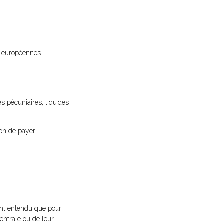
s européennes
es pécuniaires, liquides
ion de payer.
tant entendu que pour
centrale ou de leur