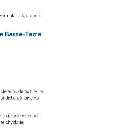
 Formulaire A, encadré
e Basse-Terre
éter ou de rectifier la
idiction, à l’aide du
 votre acte introductif
ne physique.