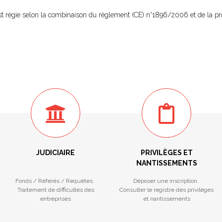
est régie selon la combinaison du règlement (CE) n°1896/2006 et de la pro
JUDICIAIRE
PRIVILÈGES ET
NANTISSEMENTS
Fonds / Référés / Requêtes.
Déposer une inscription.
Traitement de difficultés des
Consulter le registre des privilèges
entreprises
et nantissements