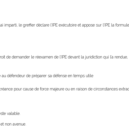
 imparti, le greffier déclare l’IPE exécutoire et appose sur l’IPE la formule
droit de demander le réexamen de l’IPE devant la juridiction qui l’a rendue,
tre au défendeur de préparer sa défense en temps utile
créance pour cause de force majeure ou en raison de circonstances extrao
ste valable.
e et non avenue.