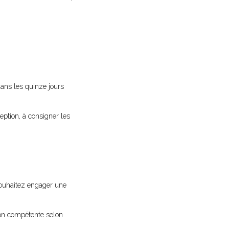
dans les quinze jours
ception, à consigner les
 souhaitez engager une
tion compétente selon