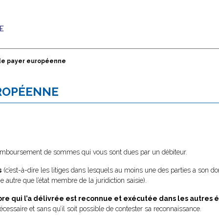
 de payer européenne
UROPÉENNE
e remboursement de sommes qui vous sont dues par un débiteur.
s
(c’est-à-dire les litiges dans lesquels au moins une des parties a son d
utre que l’état membre de la juridiction saisie).
e qui l’a délivrée est reconnue et exécutée dans les autres
nécessaire et sans qu’il soit possible de contester sa reconnaissance.