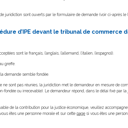
juridiction sont ouverts par le formulaire de demande (voir ci-après le
édure d’IPE devant le tribunal de commerce d
eptées sont le français, l’anglais, l’allemand, l’italien, l’espagnol).
u greffe.
 si la demande semble fondée.
e ne sont pas réunies, la juridiction met le demandeur en mesure de compl
dée ou irrecevable). Le demandeur répond, dans le délai fixé par la jur
evable de la contribution pour la justice économique, veuillez accompagner
 vous êtes une personne morale et sur cette
page
si vous êtes une person