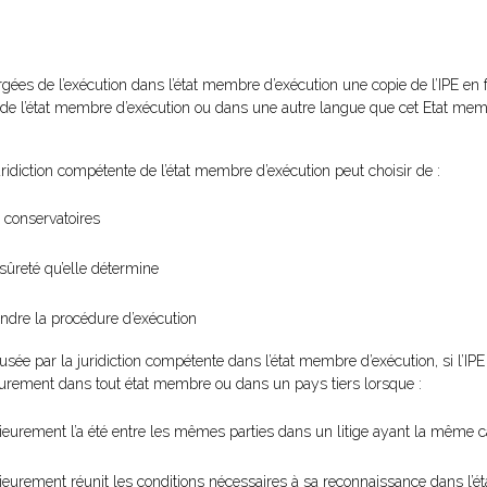
gées de l’exécution dans l’état membre d’exécution une copie de l’IPE en f
lle de l’état membre d’exécution ou dans une autre langue que cet Etat me
idiction compétente de l’état membre d’exécution peut choisir de :
 conservatoires
 sûreté qu’elle détermine
ndre la procédure d’exécution
sée par la juridiction compétente dans l’état membre d’exécution, si l’IP
ieurement dans tout état membre ou dans un pays tiers lorsque :
érieurement l’a été entre les mêmes parties dans un litige ayant la même 
érieurement réunit les conditions nécessaires à sa reconnaissance dans l’