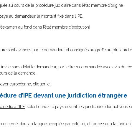
voquée au cours de la procédure judiciaire dans l’état membre d’origine
 payé au demandeur le montant fixé dans l’IPE.
n réexamen au fond dans l’état membre d’exécution)
dure sont avancés par le demandeur et consignés au greffe au plus tard 
i-ci invite sans délai le demandeur, par lettre recommandée avec avis de ré
 jours de la demande.
 payer européenne,
cliquer ici
dure d’IPE devant une juridiction étrangère
 dédié à l’IPE
, sélectionnez le pays devant les juridictions duquel vous
concerné, dans la langue acceptée par celui-ci, et l’adresser à la juridic