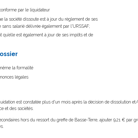
conforme par le liquidateur
ue la société dissoute est à jour du règlement de ses
ise sans salarié délivrée également par l'URSSAF;
t qu’elle est également à jour de ses impôts et de
dossier
i-même la formalité
nnonces légales
quidation est constatée plus d'un mois après la décision de dissolution et/
e et des sociétés.
condaires hors du ressort du greffe de Basse-Terre, ajouter 9,21 € par gr
s.