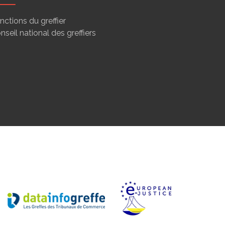
nctions du greffier
nseil national des greffiers