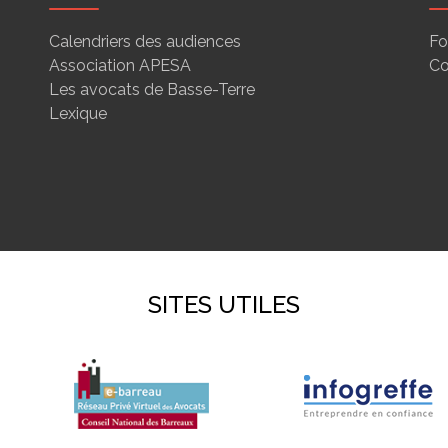
Calendriers des audiences
Fo
Association APESA
Co
Les avocats de Basse-Terre
Lexique
SITES UTILES