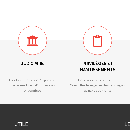
JUDICIAIRE
PRIVILÈGES ET
NANTISSEMENTS
Fonds / Référés / Requêtes.
Déposer une inscription.
Traitement de difficultés des
Consulter le registre des privilèges
entreprises
et nantissements
UTILE
L