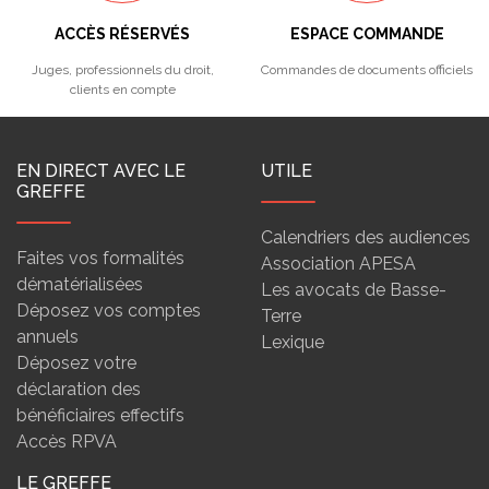
ACCÈS RÉSERVÉS
ESPACE COMMANDE
Juges, professionnels du droit,
Commandes de documents officiels
clients en compte
EN DIRECT AVEC LE
UTILE
GREFFE
Calendriers des audiences
Faites vos formalités
Association APESA
dématérialisées
Les avocats de Basse-
Déposez vos comptes
Terre
annuels
Lexique
Déposez votre
déclaration des
bénéficiaires effectifs
Accès RPVA
LE GREFFE