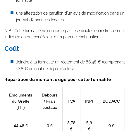
formalité
une attestation de parution d’un avis de modification dans un
journal d’annonces légales
N.B : Cette formalité ne concerne pas les sociétés en redressement
judiciaire ou qui bénéficient d'un plan de continuation.
Coût
Joindre à la formalité un règlement de
66.96 € (comprenant
12,8 € de coût de dépôt d'actes).
Répartition du montant exigé pour cette formalité
Emoluments
Débours
du Greffe
/ Frais
TVA
INPI
BODACC
(HT)
postaux
3,78
5,9
44,48 €
0 €
0 €
€
€