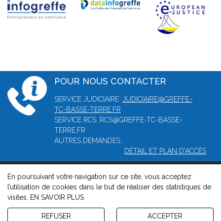
POUR NOUS CONTACTER
SERVICE JUDICIAIRE:
JUDICIAIRE@GREFFE-
TC-BASSE-TERRE.FR
SERVICE RCS: RCS@GREFFE-TC-BASSE-
TERRE.FR
AUTRES DEMANDES :
DÉTAIL ET PLAN D'ACCÈS
En poursuivant votre navigation sur ce site, vous acceptez
© 2026, Greffe du tribunal mixte de commerce de Basse-Terre -
l’utilisation de cookies dans le but de réaliser des statistiques de
Mentions légales
-
Contact
-
Gestion des cookies
-
Politique de
visites.
EN SAVOIR PLUS
confidentialité et de cookies
Version : 1.8.1
REFUSER
ACCEPTER