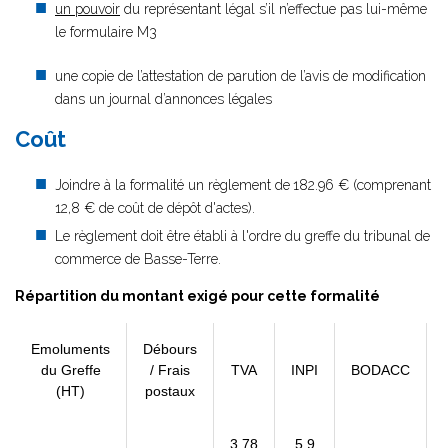
un pouvoir
du représentant légal s’il n’effectue pas lui-même
le formulaire M3
une copie de l’attestation de parution de l’avis de modification
dans un journal d’annonces légales
Coût
Joindre à la formalité un règlement de
182.96 € (comprenant
12,8 € de coût de dépôt d'actes).
Le règlement doit être établi à l'ordre du greffe du tribunal de
commerce de Basse-Terre.
Répartition du montant exigé pour cette formalité
Emoluments
Débours
du Greffe
/ Frais
TVA
INPI
BODACC
(HT)
postaux
3,78
5,9