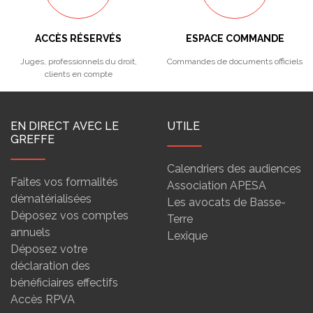
ACCÈS RÉSERVÉS
ESPACE COMMANDE
Juges, professionnels du droit,
Commandes de documents officiels
clients en compte
EN DIRECT AVEC LE
UTILE
GREFFE
Calendriers des audiences
Faites vos formalités
Association APESA
dématérialisées
Les avocats de Basse-
Déposez vos comptes
Terre
annuels
Lexique
Déposez votre
déclaration des
bénéficiaires effectifs
Accès RPVA