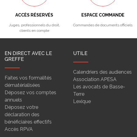
ACCÈS RÉSERVÉS
ESPACE COMMANDE
Juges, professionnels du droit,
Commandes de documents officiels
clients en compte
EN DIRECT AVEC LE
UTILE
GREFFE
Calendriers des audiences
Faites vos formalités
Association APESA
dématérialisées
Les avocats de Basse-
Déposez vos comptes
Terre
annuels
Lexique
Déposez votre
déclaration des
bénéficiaires effectifs
Accès RPVA