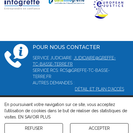
POUR NOUS CONTACTER
SERVICE JUDICIAIRE:
JUDICIAIRE@GREFFE-
TC-BASSE-TERRE.FR
SERVICE RCS: RCS@GREFFE-TC-BASSE-
TERRE.FR
AUTRES DEMANDES :
DÉTAIL ET PLAN D'ACCÈS
En poursuivant votre navigation sur ce site, vous acceptez
© 2026, Greffe du tribunal mixte de commerce de Basse-Terre -
l’utilisation de cookies dans le but de réaliser des statistiques de
Mentions légales
-
Contact
-
Gestion des cookies
-
Politique de
visites.
EN SAVOIR PLUS
confidentialité et de cookies
Version : 1.8.1
REFUSER
ACCEPTER