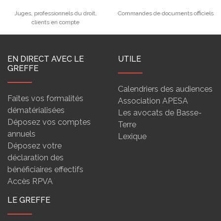
Juges, professionnels du droit,
Commandes de documents officiels
clients en compte
EN DIRECT AVEC LE
UTILE
GREFFE
Calendriers des audiences
Faites vos formalités
Association APESA
dématérialisées
Les avocats de Basse-
Déposez vos comptes
Terre
annuels
Lexique
Déposez votre
déclaration des
bénéficiaires effectifs
Accès RPVA
LE GREFFE