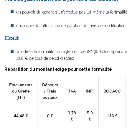
un pouvoir
du gérant s’il n’effectue pas lui-même la fortmalité
une copie de l’attestation de parution de l’avis de modification
Coût
Joindre à la formalité un règlement de
182.96 € (comprenant
12,8 € de coût de dépôt d'actes)
Répartition du montant exigé pour cette formalité
Emoluments
Débours
du Greffe
/ Frais
TVA
INPI
BODACC
(HT)
postaux
3,78
5,9
44,48 €
0 €
116 €
€
€