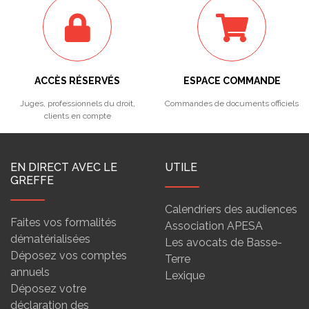
ACCÈS RÉSERVÉS
ESPACE COMMANDE
Juges, professionnels du droit,
Commandes de documents officiels
clients en compte
EN DIRECT AVEC LE
UTILE
GREFFE
Calendriers des audiences
Faites vos formalités
Association APESA
dématérialisées
Les avocats de Basse-
Déposez vos comptes
Terre
annuels
Lexique
Déposez votre
déclaration des