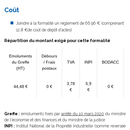
Coût
Joindre à la formalité un règlement de
66.96 € (comprenant
12,8 €de coût de dépôt d'actes)
Répartition du montant exigé pour cette formalité
Emoluments
Débours
du Greffe
/ Frais
TVA
INPI
BODACC
(HT)
postaux
3,78
5,9
44,48 €
0 €
0 €
€
€
Greffe :
émoluments fixés par
arrêté du 10 mars 2020
du ministre
de l'économie et des finances et du ministre de la justice
INPI :
Institut National de la Propriété Industrielle (somme reversée